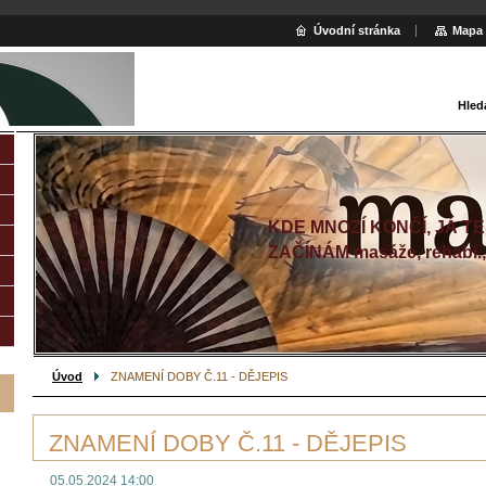
Úvodní stránka
Mapa 
Hled
KDE MNOZÍ KONČÍ, JÁ T
ZAČÍNÁM masáže, rehabi.
Úvod
ZNAMENÍ DOBY Č.11 - DĚJEPIS
ZNAMENÍ DOBY Č.11 - DĚJEPIS
05.05.2024 14:00