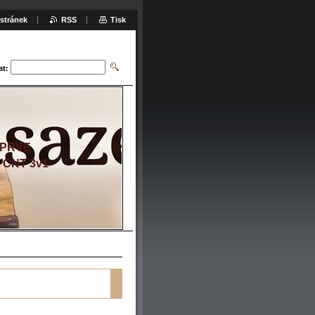
stránek
RSS
Tisk
at:
EPRVE
, CNT 3v1