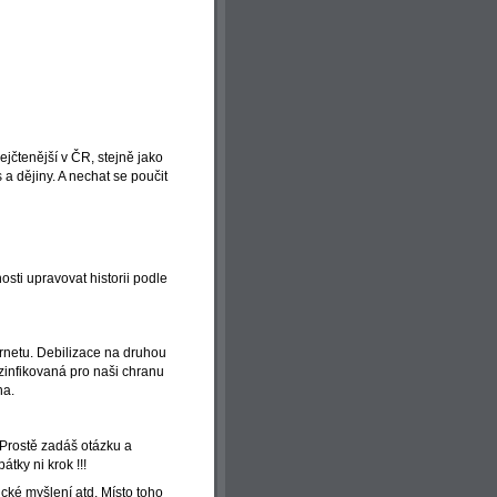
čtenější v ČR, stejně jako
a dějiny. A nechat se poučit
sti upravovat historii podle
ernetu. Debilizace na druhou
zinfikovaná pro naši chranu
na.
 Prostě zadáš otázku a
tky ni krok !!!
tické myšlení atd. Místo toho