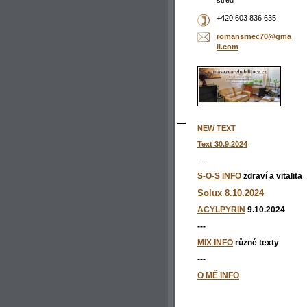
střed
+420 603 836 635
romansrn
ec70@gma
il.com
NEW TEXT
Text 30.9.2024
---
S-O-S INFO
zdraví a vitalita
Solux 8.10.2024
ACYLPYRIN
9.10.2024
---
MIX INFO
různé texty
---
O MĚ INFO