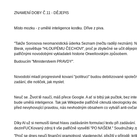
ZNAMENÍ DOBY Č.11 - DĚJEPIS
Místo mozku - z umělé inteligence kostku. Dříve z piva.
"Takže Sorosova neomarxistická úderka Seznam (nečtu raději neznám). Nej
Blesk, vysvětluje "HLOUPÉMU ČECHOVI", proč je zbytečné se učit dějepis 
patřičnými novodobými vykladateli historie Orwellovským způsobem.
Budoucím "Ministerstvem PRAVDY".
Novodobí mladí progresivně kovaní "politruci" budou debilizované společno
zadání, dle notiček, jak myslet.
Neuč se. Život tě naučí, máš přece Google. A ať si blbý jak pučtok, bez int
bude umělá inteligence. Tak jak Wikipedie patřičně ciknutá ideologicky de
před nevyhovující pravdou, nás nevhodným obsahem co vytváří anti-ovča
Díky AI už si nemusíš lámat hlavu zadáváním formulací textu při zadávání.
dezinFUCKovaný zdroj ti vše patřičně vysvětlí "PO NAŠEM." Soudružsky zpá
"Proč se dnes neučí finanční gramotnost, vlastenectví, přežití v přírodě, kri