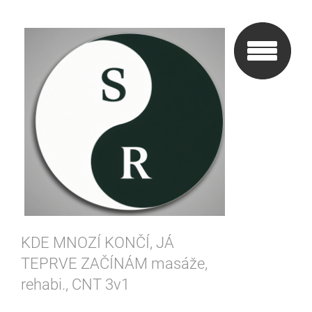
KDE MNOZÍ KONČÍ, JÁ
TEPRVE ZAČÍNÁM masáže,
rehabi., CNT 3v1