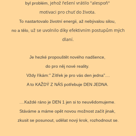
jehož řešení vrátilo "alespoň"
byl problém,
motivaci pro chuť do života.
To nastartovalo životní energii, až nebývalou silou,
už se uvolnilo díky efektivním postupům mých
no a tělo,
dlaní.
Je hezké propouštět nového nadšence,
do pro něj nové reality.
Vždy říkám:" Zítřek je pro vás den jedna"....
A to KAŽDÝ Z NÁS potřebuje DEN JEDNA.
....Každé ráno je DEN 1 jen si to neuvědomujeme.
Stáváme a máme opět novou možnost začít jinak,
zkusit se posunout, udělat nový krok, rozhodnout se.