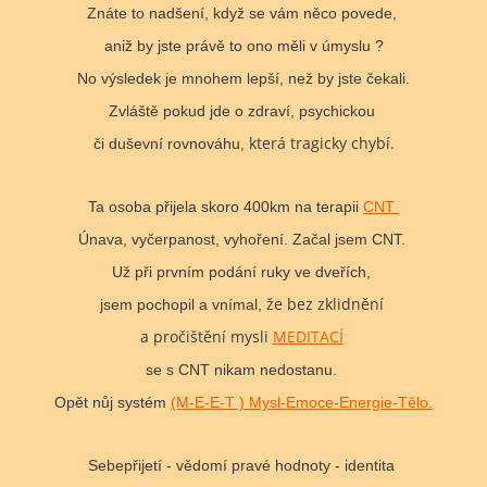
Znáte to nadšení, když se vám něco povede,
aniž by jste právě to ono měli v úmyslu ?
No výsledek je mnohem lepší, než by jste čekali.
Zvláště pokud jde o zdraví, psychickou
která tragicky chybí.
či duševní rovnováhu,
Ta osoba přijela skoro 400km na terapii
CNT
Únava, vyčerpanost, vyhoření. Začal jsem CNT.
Už při prvním podání ruky ve dveřích,
že bez zklidnění
jsem pochopil a vnímal,
a pročištění mysli
MEDITACÍ
se s CNT nikam nedostanu.
Opět nůj systém
(M-E-E-T ) Mysl-Emoce-Energie-Tělo.
Sebepřijetí - vědomí pravé hodnoty - identita