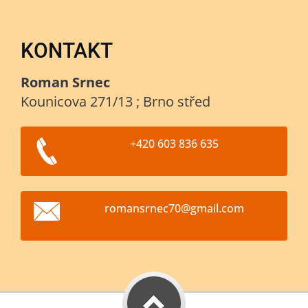
KONTAKT
Roman Srnec
Kounicova 271/13 ; Brno střed
+420 603 836 635
romansrn
ec70@gma
il.com