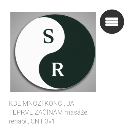
KDE MNOZÍ KONČÍ, JÁ
TEPRVE ZAČÍNÁM masáže,
rehabi., CNT 3v1