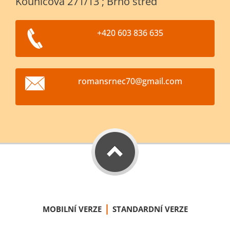
Kounicova 271/13 ; Brno střed
+420 603 836 635
romansrn
ec70@gma
il.com
|
MOBILNÍ VERZE
STANDARDNÍ VERZE