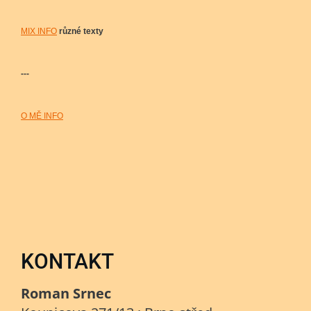
MIX INFO
různé texty
---
O MĚ INFO
KONTAKT
Roman Srnec