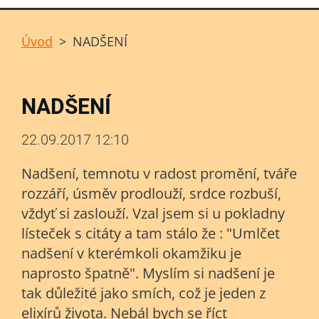
Úvod
>
NADŠENÍ
NADŠENÍ
22.09.2017 12:10
Nadšení, temnotu v radost promění, tváře
rozzáří, úsměv prodlouží, srdce rozbuší,
vždyť si zaslouží. Vzal jsem si u pokladny
lísteček s citáty a tam stálo že : "Umlčet
nadšení v kterémkoli okamžiku je
naprosto špatně". Myslím si nadšení je
tak důležité jako smích, což je jeden z
elixírů života. Nebál bych se říct